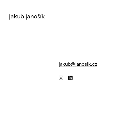
jakub janošík
jakub@janosik.cz