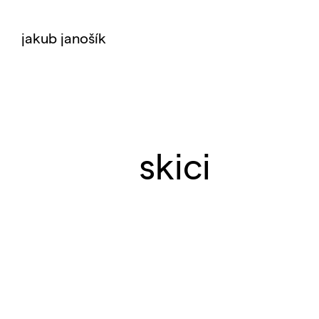
jakub janošík
skici